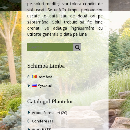
pe soluri medii și vor tolera condiții de
sol uscat. Se udă în timpul perioadelor
uscate, o dată sau de două ori pe
săptămâna. Solul trebuie să fie bine
drenat. Se adăuga îngrășământ cu
utilitate generală o dată pe luna.
Schimbă Limba
Română
Русский
Catalogul Plantelor
Arbori Forestieri
(20)
Conifere
(11)
Arbuști
(18)