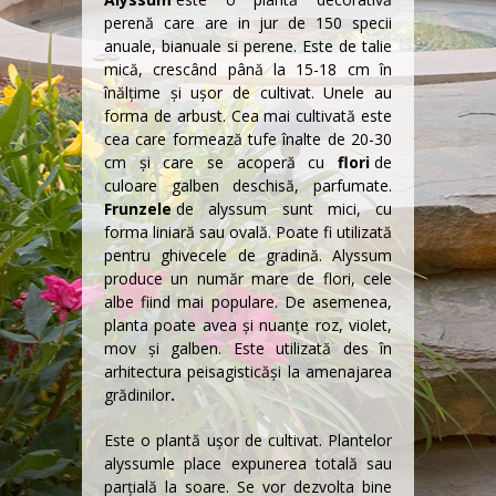
perenă care are in jur de 150 specii
anuale, bianuale si perene. Este de talie
mică, crescând până la 15-18 cm în
înălţime şi uşor de cultivat. Unele au
forma de
arbust
. Cea mai cultivată este
cea care formează tufe înalte de 20-30
cm şi care se acoperă cu
flori
de
culoare galben deschisă, parfumate.
Frunzele
de alyssum sunt mici, cu
forma liniară sau ovală. Poate fi utilizată
pentru ghivecele de gradină. Alyssum
produce un număr mare de flori, cele
albe fiind mai populare. De asemenea,
planta poate avea şi nuanţe roz, violet,
mov şi galben. Este utilizată des în
arhitectura peisagistică
şi la amenajarea
grădinilor
.
Este o plantă ușor de cultivat. Plantelor
alyssum
le place expunerea totală sau
parțială la soare. Se vor dezvolta bine