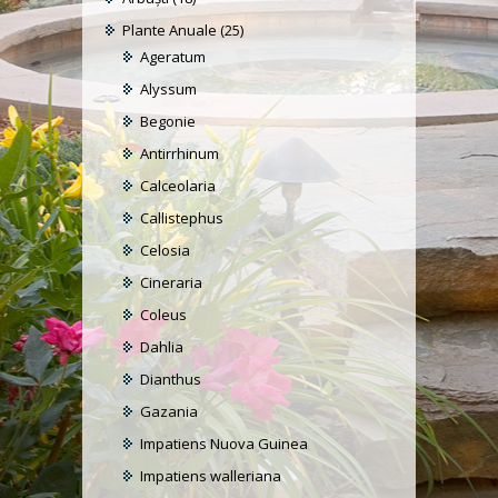
Plante Anuale
(25)
Ageratum
Alyssum
Begonie
Antirrhinum
Calceolaria
Callistephus
Celosia
Cineraria
Coleus
Dahlia
Dianthus
Gazania
Impatiens Nuova Guinea
Impatiens walleriana