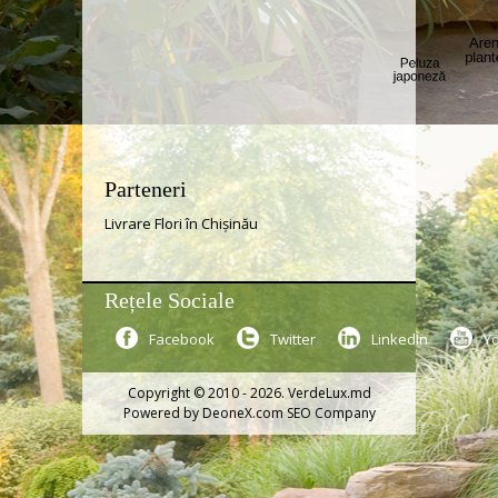
Parteneri
Livrare Flori în Chișinău
Rețele Sociale
Facebook
Twitter
LinkedIn
Y
Copyright © 2010 - 2026. VerdeLux.md
Powered by
DeoneX.com SEO Company