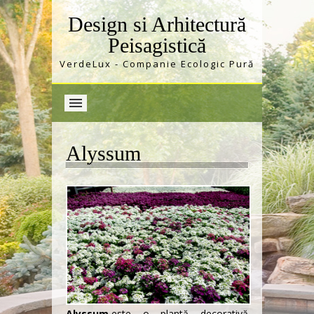
Design si Arhitectură
Peisagistică
VerdeLux - Companie Ecologic Pură
Alyssum
Alyssum
este o plantă decorativă