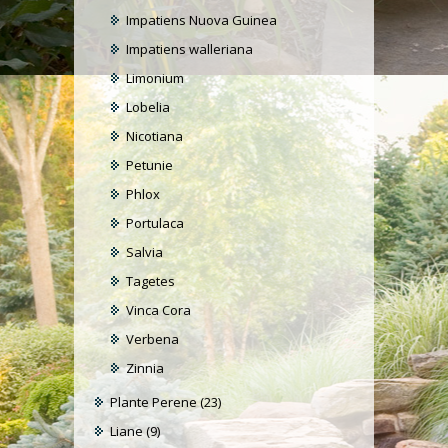
Impatiens Nuova Guinea
Impatiens walleriana
Limonium
Lobelia
Nicotiana
Petunie
Phlox
Portulaca
Salvia
Tagetes
Vinca Cora
Verbena
Zinnia
Plante Perene
(23)
Liane
(9)