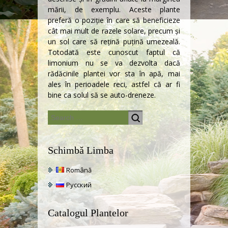
mării, de exemplu. Aceste plante
preferă o poziție în care să beneficieze
cât mai mult de razele solare, precum şi
un sol care să reţină puţină umezeală.
Totodată este cunoscut faptul că
limonium nu se va dezvolta dacă
rădăcinile plantei vor sta în apă, mai
ales în perioadele reci, astfel că ar fi
bine ca solul să se auto-dreneze.
Schimbă Limba
Română
Русский
Catalogul Plantelor