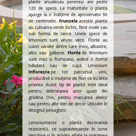
plante anuale
sau
perene
şi are peste
120 de specii. La maturitate o plantă
ajunge la o înălţime de aproximativ 90
de centimetri.
Frunzele
acestei plante
au culoarea verde închis, fiind ovale sau
sub forma de lance. Unele specii de
limonium sunt veșnic verzi. Florile au
culori variate dintre care mov, albastre,
albe sau galbene.
Florile
de limonium
sunt mici și frumoase, având o formă
tubulară sau de cupă. Limonium
înflorește
pe tot parcursul verii,
producând o mulțime de flori ce încânta
privirea. Acest tip de plantă este ideal
pentru delimitarea unor spații din
grădina Dvs, pentru marcarea aleilor
sau pentru alte idei de decor utilizate în
designul peisagistic
.
Limonium
este o plantă decorativă
rezistentă, ce supraviețuiește în zone
deschise și în grădini aflate la marginea