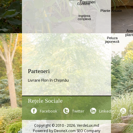
Parteneri
Livrare Flori în Chișinău
Rețele Sociale
Facebook
Twitter
LinkedIn
Y
Copyright © 2010 - 2026. VerdeLux.md
Powered by
DeoneX.com SEO Company