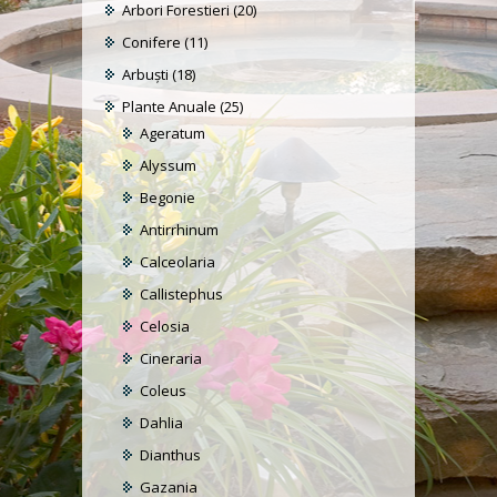
Arbori Forestieri
(20)
Conifere
(11)
Arbuști
(18)
Plante Anuale
(25)
Ageratum
Alyssum
Begonie
Antirrhinum
Calceolaria
Callistephus
Celosia
Cineraria
Coleus
Dahlia
Dianthus
Gazania