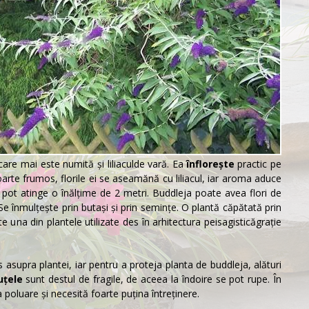
 care mai este numită şi
liliacul
de vară. Ea
înflorește
practic pe
oarte frumos, florile ei se aseamănă cu liliacul, iar aroma aduce
 pot atinge o înălțime de 2 metri. Buddleja poate avea flori de
. Se înmulțește prin butași şi prin semințe. O plantă căpătată prin
te una din plantele utilizate des în
arhitectura peisagistică
graţie
 asupra plantei, iar pentru a proteja planta de
buddleja
, alături
uțele
sunt destul de fragile, de aceea la îndoire se pot rupe. În
 poluare şi necesită foarte puţina întreținere.