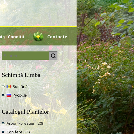
 și Condiții
Contacte
Schimbă Limba
Română
Русский
Catalogul Plantelor
Arbori Forestieri
(20)
Conifere
(11)