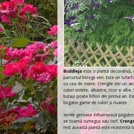
Buddleja
este o plantă decorativă,
parcursul întregii veri. Este un
tufar
f
cu cea de miere. Crengile intr-un an
culori violete, albastre, roze şi albe
butași poate înflori din primul an. Es
bogatei game de culori şi nuanţe.
Iernile geroase influențează păgubos
se toarnă rumeguș sau torf.
Creng
rest această plantă este rezistentă la