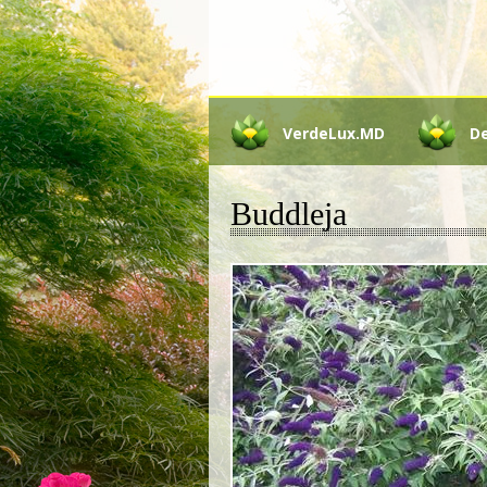
VerdeLux.MD
D
Buddleja