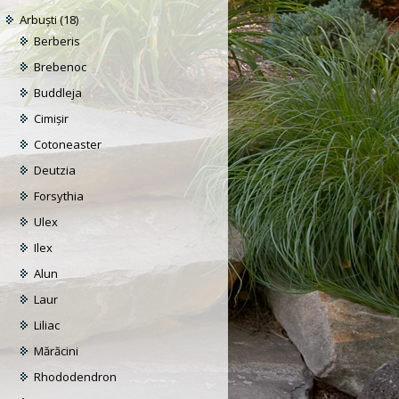
Arbuști
(18)
Berberis
Brebenoc
Buddleja
Cimișir
Cotoneaster
Deutzia
Forsythia
Ulex
Ilex
Alun
Laur
Liliac
Mărăcini
Rhododendron