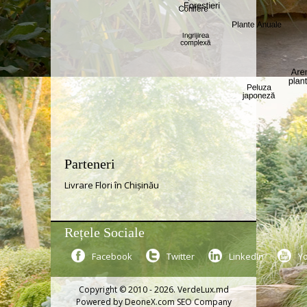
Parteneri
Livrare Flori în Chișinău
Rețele Sociale
Facebook
Twitter
LinkedIn
Y
Copyright © 2010 - 2026. VerdeLux.md
Powered by
DeoneX.com SEO Company