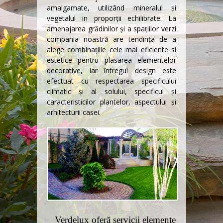
amalgamate, utilizând mineralul şi
vegetalul in proporţii echilibrate. La
amenajarea grădinilor şi a spaţiilor verzi
compania noastră are tendinţa de a
alege combinaţiile cele mai eficiente si
estetice pentru plasarea elementelor
decorative, iar întregul design este
efectuat cu respectarea specificului
climatic şi al solului, specificul şi
caracteristicilor plantelor, aspectului şi
arhitecturii casei.
Verdelux oferă servicii elemente