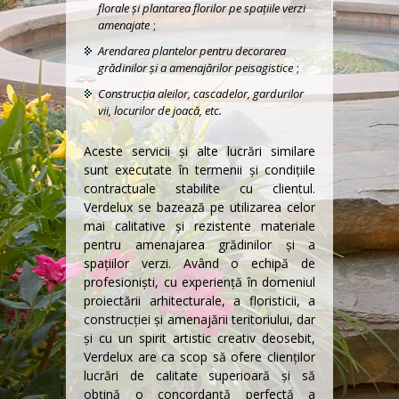
florale şi plantarea florilor pe spaţiile verzi
amenajate
;
Arendarea plantelor pentru decorarea
grădinilor şi a amenajărilor peisagistice
;
Construcția aleilor, cascadelor, gardurilor
vii, locurilor de joacă, etc.
Aceste servicii şi alte lucrări similare
sunt executate în termenii şi condiţiile
contractuale stabilite cu clientul.
Verdelux se bazează pe utilizarea celor
mai calitative şi rezistente materiale
pentru amenajarea grădinilor şi a
spaţiilor verzi. Având o echipă de
profesionişti, cu experienţă în domeniul
proiectării arhitecturale, a floristicii, a
construcţiei şi amenajării teritoriului, dar
şi cu un spirit artistic creativ deosebit,
Verdelux are ca scop să ofere clienţilor
lucrări de calitate superioară şi să
obţină o concordanță perfectă a