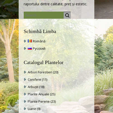
raportului dintre calitate, preţ şi estetic.
Schimbă Limba
Română
Русский
Catalogul Plantelor
Arbori Forestieri
(20)
Conifere
(11)
Arbuști
(18)
Plante Anuale
(25)
Plante Perene
(23)
Liane
(9)