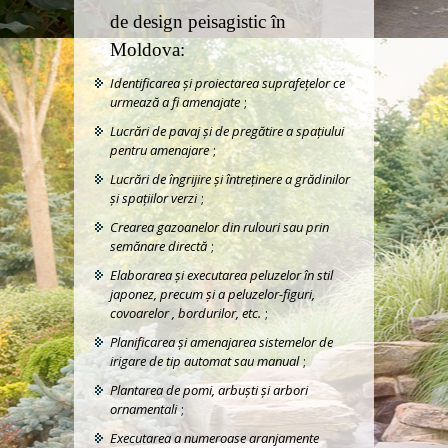
de design peisagistic în
Moldova:
Identificarea şi proiectarea suprafeţelor ce
urmează a fi amenajate
;
Lucrări de pavaj şi de pregătire a spaţiului
pentru amenajare
;
Lucrări de îngrijire şi întreţinere a grădinilor
şi spaţiilor verzi
;
Crearea gazoanelor din rulouri sau prin
semănare directă
;
Elaborarea şi executarea peluzelor în stil
japonez, precum şi a peluzelor-figuri,
covoarelor , bordurilor, etc.
;
Planificarea şi amenajarea sistemelor de
irigare de tip automat sau manual
;
Plantarea de pomi, arbuşti şi arbori
ornamentali
;
Executarea a numeroase aranjamente