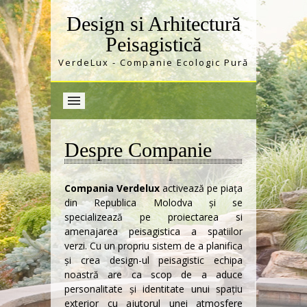
Design si Arhitectură
Peisagistică
VerdeLux - Companie Ecologic Pură
Despre Companie
Compania Verdelux
activează pe piaţa
din Republica Molodva şi se
specializează pe proiectarea si
amenajarea peisagistica a spatiilor
verzi. Cu un propriu sistem de a planifica
şi crea design-ul peisagistic echipa
noastră are ca scop de a aduce
personalitate şi identitate unui spaţiu
exterior cu ajutorul unei atmosfere