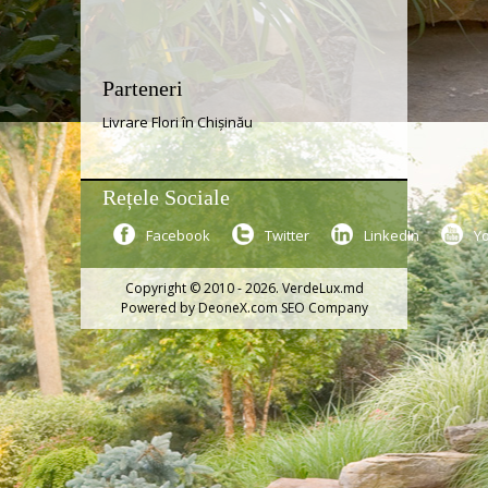
Parteneri
Livrare Flori în Chișinău
Rețele Sociale
Facebook
Twitter
LinkedIn
Y
Copyright © 2010 - 2026. VerdeLux.md
Powered by
DeoneX.com SEO Company