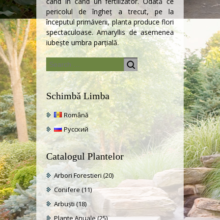
când în când un fertilizator. Odată ce
pericolul de îngheț a trecut, pe la
începutul primăverii, planta produce flori
spectaculoase. Amaryllis de asemenea
iubeşte umbra parţială.
Schimbă Limba
Română
Русский
Catalogul Plantelor
Arbori Forestieri
(20)
Conifere
(11)
Arbuști
(18)
Plante Anuale
(25)