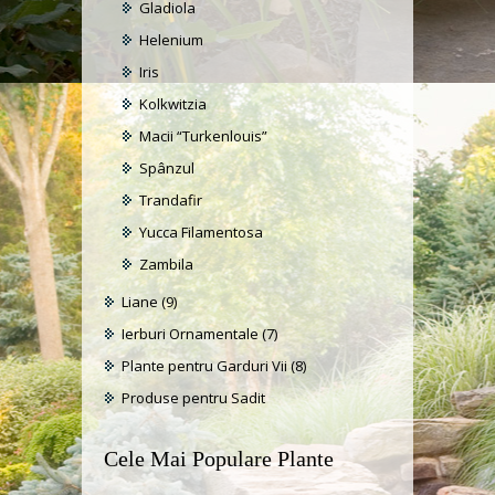
Gladiola
Helenium
Iris
Kolkwitzia
Macii “Turkenlouis”
Spânzul
Trandafir
Yucca Filamentosa
Zambila
Liane
(9)
Ierburi Ornamentale
(7)
Plante pentru Garduri Vii
(8)
Produse pentru Sadit
Cele Mai Populare Plante