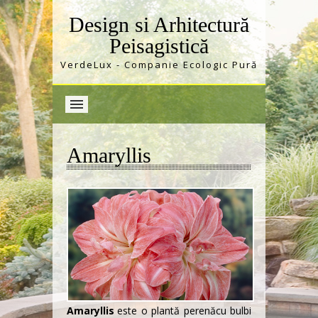
Design si Arhitectură
Peisagistică
VerdeLux - Companie Ecologic Pură
Amaryllis
Amaryllis
este o plantă
perenă
cu bulbi