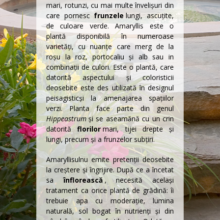
mari, rotunzi, cu mai multe învelișuri din
care pornesc
frunzele
lungi, ascuțite,
de culoare verde. Amaryllis este o
plantă disponibilă în numeroase
varietăţi, cu nuanțe care merg de la
roșu la roz, portocaliu și alb sau in
combinaţii de culori. Este o plantă, care
datorită aspectului şi coloristicii
deosebite este des utilizată în
designul
peisagistic
şi la amenajarea spaţiilor
verzi. Planta face parte din genul
Hippeastrum
şi se aseamănă cu un crin
datorită
florilor
mari, tijei drepte și
lungi, precum şi a frunzelor subţiri.
Amaryllisul
nu emite pretenții deosebite
la creştere şi îngrijire. După ce a încetat
sa
înflorească
, necesită același
tratament ca orice plantă de grădină: îi
trebuie apa cu moderație, lumina
naturală, sol bogat în nutrienţi și din