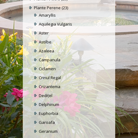
Plante Perene
(23)
Amaryllis
Aquilegia Vulgaris
Aster
Astilbe
Azaleea
Campanula
Ciclamen
Crinul Regal
Crizantema
Dediţel
Delphinum
Euphorbia
Garoafa
Geranium