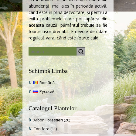
abundenţă, mai ales în perioada activă,
când este în plină dezvoltare, şi pentru a
evita problemele care pot apărea din
aceasta cauză, pământul trebuie să fie
foarte uşor drenabil. E nevoie de udare
regulată vara, când este foarte cald.
Schimbă Limba
Română
Русский
Catalogul Plantelor
Arbori Forestieri
(20)
Conifere
(11)