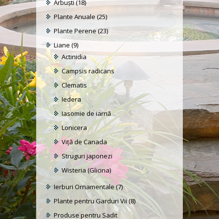
Arbuști
(18)
Plante Anuale
(25)
Plante Perene
(23)
Liane
(9)
Actinidia
Campsis radicans
Clematis
Iedera
Iasomie de iarnă
Lonicera
Viță de Canada
Struguri japonezi
Wisteria (Glicina)
Ierburi Ornamentale
(7)
Plante pentru Garduri Vii
(8)
Produse pentru Sadit