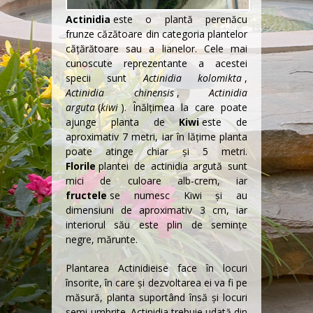
Actinidia
este o
plantă perenă
cu
frunze căzătoare din categoria plantelor
cățărătoare sau a
lianelor
. Cele mai
cunoscute reprezentante a acestei
specii sunt
Actinidia kolomikta
,
Actinidia chinensis
,
Actinidia
arguta
(
kiwi
). Înălțimea la care poate
ajunge planta de
Kiwi
este de
aproximativ 7 metri, iar în lățime planta
poate atinge chiar și 5 metri.
Florile
plantei de actinidia argută sunt
mici de culoare alb-crem, iar
fructele
se numesc Kiwi şi au
dimensiuni de aproximativ 3 cm, iar
interiorul său este plin de semințe
negre, mărunte.
Plantarea
Actinidiei
se face în locuri
însorite, în care și dezvoltarea ei va fi pe
măsură, planta suportând însă şi locuri
semi-umbrite. Actinidia trebuie udată din