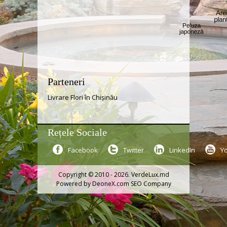
Parteneri
Livrare Flori în Chișinău
Rețele Sociale
Facebook
Twitter
LinkedIn
Y
Copyright © 2010 - 2026. VerdeLux.md
Powered by
DeoneX.com SEO Company