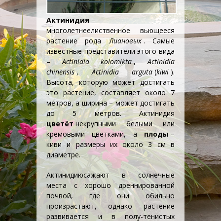
Актинидия
–
многолетнее
лиственное вьющееся
растение рода
Лиановых
. Самые
известные представители этого вида
–
Actinidia kolomikta
,
Actinidia
chinensis
,
Actinidia arguta
(
kiwi
).
Высота, которую может достигать
это растение, составляет около 7
метров, а ширина – может достигать
до 5 метров. Актинидия
цветёт
некрупными белыми или
кремовыми цветками, а
плоды
–
киви и размеры их около 3 см в
диаметре.
Актинидию
сажают в солнечные
места с хорошо дреннированной
почвой, где они обильно
произрастают, однако растение
развивается и в полу-тенистых