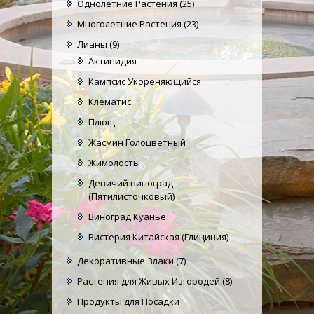
Однолетние Растения
(25)
Многолетние Растения
(23)
Лианы
(9)
Актинидия
Кампсис Укореняющийся
Клематис
Плющ
Жасмин Голоцветный
Жимолость
Девичий виноград
(Пятилисточковый)
Виноград Куанье
Вистерия Китайская (Глициния)
Декоративные Злаки
(7)
Растения для Живых Изгородей
(8)
Продукты для Посадки