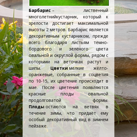
Барбарис
– лиственный
многолетний
кустарник, который к
зрелости достигает максимальной
высоты 2 метров. Барбарис является
декоративным
кустарником
, прежде
всего благодаря листьям тёмно-
бордового и зелёного цвета
овальной и округлой формы, рядом с
которыми на веточках растут и
шипы.
Цветки
мелкие жёлто-
оранжевые, собранные в соцветия
по 10-15, их цветение происходит в
мае. После цветения появляются
красные плоды овальной
продолговатой формы.
Плоды
остаются на ветвях в
течение зимы, что придаёт ему
особый декоративный вид в зимнем
пейзаже.