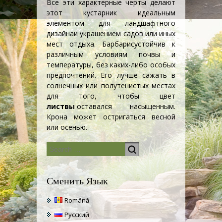
Все эти характерные черты делают
этот кустарник идеальным
элементом для
ландшафтного
дизайна
и украшением садов или иных
мест отдыха.
Барбарис
устойчив к
различным условиям почвы и
температуры, без каких-либо особых
предпочтений. Его лучше сажать в
солнечных или полутенистых местах
для того, чтобы цвет
листвы
оставался насыщенным.
Крона может остригаться весной
или осенью.
Сменить Язык
Română
Русский