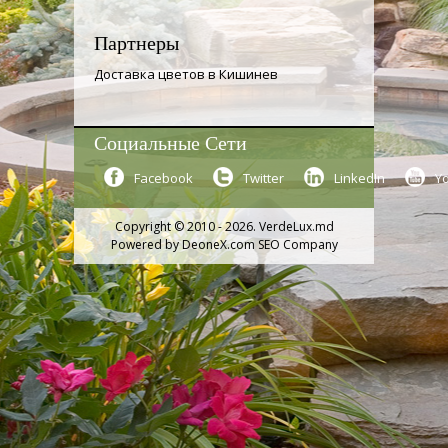
Партнеры
Доставка цветов в Кишинев
Социальные Сети
Facebook
Twitter
LinkedIn
Y
Copyright © 2010 - 2026. VerdeLux.md
Powered by
DeoneX.com SEO Company