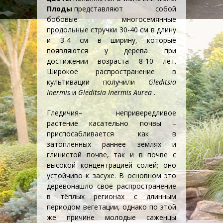
Плоды
представляют собой
бобовые многосемянные
продольные стручки 30-40 см в длину
и 3-4 см в ширину, которые
появляются у дерева при
достижении возраста 8-10 лет.
Широкое распространение в
культивации получили
Gleditsia
Inermis
и
Gleditsia Inermis Aurea
.
Гледичия
– непривередливое
растение касательно почвы –
приспосабливается как в
затопленных раннее землях и
глинистой почве, так и в почве с
высокой концентрацией солей; оно
устойчиво к засухе. В основном это
дерево
нашло своё распространение
в тёплых регионах с длинным
периодом вегетации, однако по этой
же причине молодые саженцы