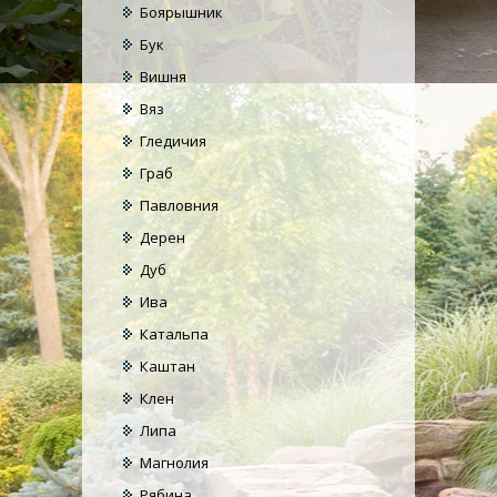
Боярышник
Бук
Вишня
Вяз
Гледичия
Граб
Павловния
Дерен
Дуб
Ива
Катальпа
Каштан
Клен
Липа
Магнолия
Рябина