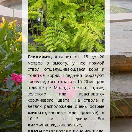
Гледичия
достигает от 15 до 20
метров в высоту, у неё прямой
ствол, отшелушивающаеся кора и
толстые корни. Гледичия образуют
крону редкого охвата в 15-20 метров
в диаметре. Молодые ветви гладкие,
зеленого или красновато-
коричневого цвета. На стволе и
ветвях расположены очень острые
шипы
(одиночные или тройные) в
10-15 см в длину. Его
листья
дважды-перистые,
цветы
появляются в июне или июле.