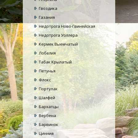
Гвоздика
Газания
Недотрога Ново-Гвинейская
Недотрога Уоллера
Кермек Выемчатый
Лобелия
Табак Крылатый
Петунья
Флокс
Портулак
Шалфей
Бархатцы
Вербена
Барвинок
Цинния