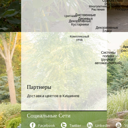
Партнеры
Доставка цветов в Кишинев
Социальные Сети
Facebook
Twitter
LinkedIn
Y