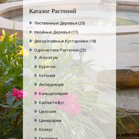
Каталог Растений
Лиственные Деревья
(20)
Хвойные Деревья
(11)
Декоративные Кустарники
(18)
Однолетние Растения
(25)
Агератум
Бурачок
Бегония
Антирринум
Кальцеолярия
Каллистефус
Целозия
Цинерария
Колеус
Георгина