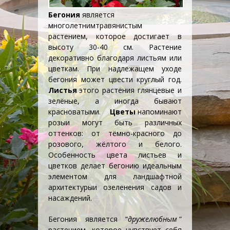
Бегония
является
многолетним
травянистым
растением, которое достигает в
высоту 30-40 см. Растение
декоративно благодаря листьям или
цветкам. При надлежащем уходе
бегония может цвести круглый год.
Листья
этого растения глянцевые и
зелёные, а иногда бывают
красноватыми.
Цветы
напоминают
розы
и могут быть различных
оттенков: от тёмно-красного до
розового, жёлтого и белого.
Особенность цвета листьев и
цветков делает бегонию идеальным
элементом для
ландшафтной
архитектуры
и озеленения садов и
насаждений.
Бегония является “
дружелюбным
”
растением, которое чувствует себя