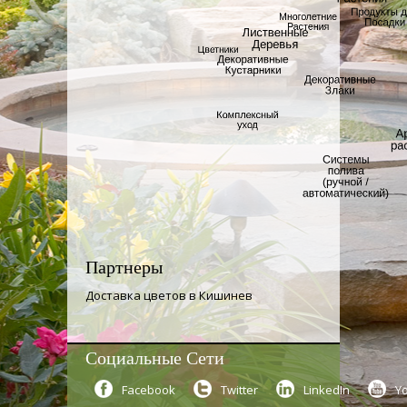
Партнеры
Доставка цветов в Кишинев
Социальные Сети
Facebook
Twitter
LinkedIn
Y