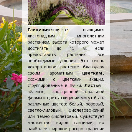
Глициния
является вьющимся
листопадным
многолетним
растением
, высота которого может
достигать до 15 м, если
предоставить растению все
необходимые условия. Это очень
декоративное растение благодаря
своим ароматным
цветкам
,
схожими с цветками акации,
сгруппированные в пучки.
Листья
–
зёленые, заострённой овальной
формы и цветы глицинии могут быть
различных цветов: белый, розовый,
светло-лиловый, фиолетово-синий
или тёмно-фиолетовый. Существует
множество видов глицинии, но
наиболее широкое распространение