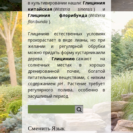
в культивировании нашли:
Глициния
китайская
(
Wisteria sinensis
) и
Глициния флорибунда
(
Wisteria
floribunda
).
Глициния
в естественных условиях
произрастает в виде
лианы
, но при
желании и регулярной обрубки
можно придать форму
кустарника
или
дерева.
Глицинию
сажают на
солнечных местах в хорошо
дренированной почве, богатой
питательными веществами, с низким
содержанием
pH
. Растение требует
регулярного полива, особенно в
засушливый период.
Сменить Язык