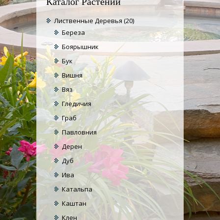
Каталог Растений
Лиственные Деревья
(20)
Береза
Боярышник
Бук
Вишня
Вяз
Гледичия
Граб
Павловния
Дерен
Дуб
Ива
Катальпа
Каштан
Клен