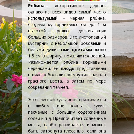
Рябина
– декоративное дерево,
однако из всех видов самый часто
используемый – чёрная рябина,
ягодный
кустарник
высотой до 1 м
высотой, редко достигающих
больших размеров. Это листопадный
кустарник с небольшой розовыми и
белыми душистыми
цветами
около
1,5 см в ширину, появляются весной.
Размножается рябина корневыми
черенками. Её
плоды
представлены
в виде небольших жемчужин сначала
красного цвета, а затем по мере
созревания темнея.
Этот лесной кустарник приживается
в любом типе почвы : сухие,
песчаные, с большим содержанием
солей и т.д. Предпочитает солнечные
места; слабо развивается и может
быть затронута плесенью, если она