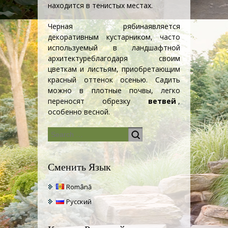
находится в тенистых местах.
Черная рябина
является
декоративным кустарником, часто
используемый в
ландшафтной
архитектуре
благодаря своим
цветкам и листьям, приобретающим
красный оттенок осенью. Садить
можно в плотные почвы, легко
переносят обрезку
ветвей
,
особенно весной.
Сменить Язык
Română
Русский