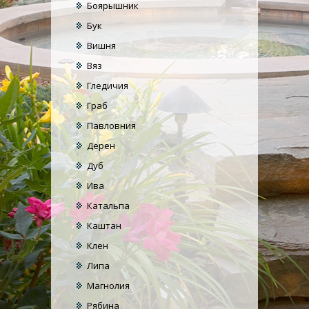
Боярышник
Бук
Вишня
Вяз
Гледичия
Граб
Павловния
Дерен
Дуб
Ива
Катальпа
Каштан
Клен
Липа
Магнолия
Рябина