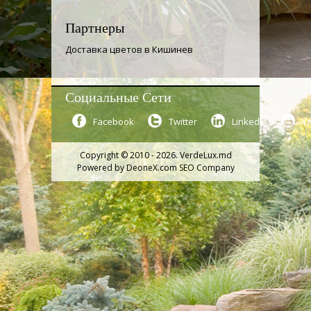
Партнеры
Доставка цветов в Кишинев
Социальные Сети
Facebook
Twitter
LinkedIn
Y
Copyright © 2010 - 2026. VerdeLux.md
Powered by
DeoneX.com SEO Company