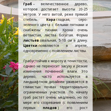
Граб
– величественное
дерево
,
которое достигает высоты 20-25
метров. У него витой, реже прямой
стебель.
Кора
гладкая, серо-
зеленого цвета с белыми пятнами и
снабжены пазами. Крона очень
ветвистая, листва богатая. Форма
листьев
овальная, 5-10 см в длину.
Цветки
появляются в апреле,
одновременно с появлением листвы.
Граб
устойчив к морозу и тенистости,
однако не переносит засуху и резкие
изменения почвенной влаги. Это
дерево, часто используется в
ландшафтном дизайне
и уживается в
глинистых почвах территориально
ограниченных участков. По началу
граб растёт очень медленно, но по
мере его созревания (с появлением
первых
плодов
) его рост