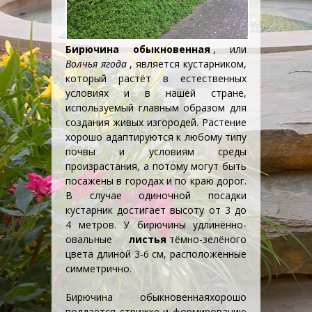
Бирючина обыкновенная
, или
Волчья ягода
, является
кустарником
,
который растёт в естественных
условиях и в нашей стране,
используемый главным образом для
создания
живых изгородей
. Растение
хорошо адаптируются к любому типу
почвы и условиям среды
произрастания, а потому могут быть
посажены в городах и по краю дорог.
В случае одиночной посадки
кустарник достигает высоту от 3 до
4 метров. У бирючины удлинённо-
овальные
листья
тёмно-зелёного
цвета длиной 3-6 см, расположенные
симметрично.
Бирючина обыкновенная
хорошо
поддаётся стрижке и формированию