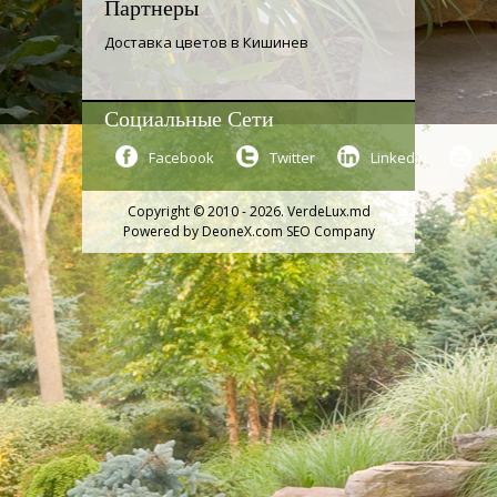
Партнеры
Доставка цветов в Кишинев
Социальные Сети
Facebook
Twitter
LinkedIn
Y
Copyright © 2010 - 2026. VerdeLux.md
Powered by
DeoneX.com SEO Company