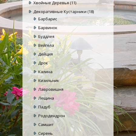
Хвойные Деревья
(11)
Декоративные Кустарники
(18)
Барбарис
Барвинок
Буддлея
Вейгела
Дейция
Дрок
Калина
Кизильник
Лавровишня
Лещина
Падуб
Рододендрон
Самшит
Сирень