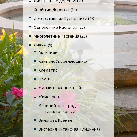
Лиственные Деревья
(20)
Хвойные Деревья
(11)
Декоративные Кустарники
(18)
Однолетние Растения
(25)
Многолетние Растения
(23)
Лианы
(9)
Актинидия
Кампсис Укореняющийся
Клематис
Плющ
Жасмин Голоцветный
Жимолость
Девичий виноград
(Пятилисточковый)
Виноград Куанье
Вистерия Китайская (Глициния)