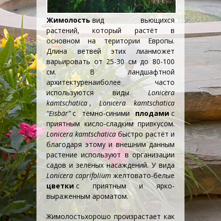
Жимолость
вид вьющихся
растений, который растёт в
основном на територии Европы.
Длина ветвей этих
лиан
может
варьировать от 25-30 см до 80-100
см. В
ландшафтной
архитектуре
наиболее часто
используются виды
Lonicera
kamtschatica
,
Lonicera kamtschatica
“Eisbär”
с тёмно-синими
плодами
с
приятным кисло-сладким привкусом.
Lonicera kamtschatica
быстро растёт и
благодаря этому и внешним данным
растение используют в организации
садов и зелёных насаждений. У вида
Lonicera caprifolium
желтовато-белые
цветки
с приятным и ярко-
выраженным ароматом.
Жимолость
хорошо произрастает как