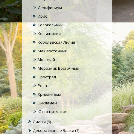
Дельфиниум
Ирис
Колокольчик
Кольквиция
Королевская Лилия
Мак восточный
Молочай
Морозник Восточный
Прострел
Роза
Хризантема
Цикламен
Юкка нитчатая
Лианы
(9)
Декоративные Злаки
(7)