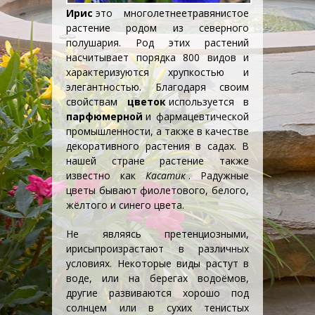
Ирис
это
многолетнее
травянистое
растение родом из северного
полушария. Род этих растений
насчитывает порядка 800 видов и
характеризуются хрупкостью и
элегантностью. Благодаря своим
свойствам
цветок
используется в
парфюмерной
и фармацевтической
промышленности, а также в качестве
декоративного растения в садах
. В
нашей стране растение также
известно как
Касатик
. Радужные
цветы бывают фиолетового, белого,
жёлтого и синего цвета.
Не являясь претенциозными,
ирисы
произрастают в различных
условиях. Некоторые виды растут в
воде, или на берегах водоёмов,
другие развиваются хорошо под
солнцем или в сухих тенистых