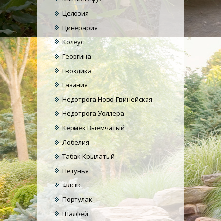
Целозия
Цинерария
Колеус
Георгина
Гвоздика
Газания
Недотрога Ново-Гвинейская
Недотрога Уоллера
Кермек Выемчатый
Лобелия
Табак Крылатый
Петунья
Флокс
Портулак
Шалфей