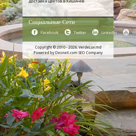
Доставка цветов в Кишинев
Социальные Сети
Facebook
Twitter
LinkedIn
Y
Copyright © 2010 - 2026. VerdeLux.md
Powered by
DeoneX.com SEO Company