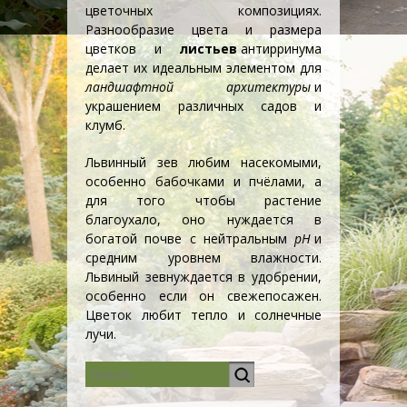
цветочных композициях.
Разнообразие цвета и размера
цветков и
листьев
антирринума
делает их идеальным элементом для
ландшафтной архитектуры
и
украшением различных садов и
клумб.
Львинный зев любим насекомыми,
особенно бабочками и пчёлами, а
для того чтобы растение
благоухало, оно нуждается в
богатой почве с нейтральным
рН
и
средним уровнем влажности.
Львиный зев
нуждается в удобрении,
особенно если он свежепосажен.
Цветок любит тепло и солнечные
лучи.