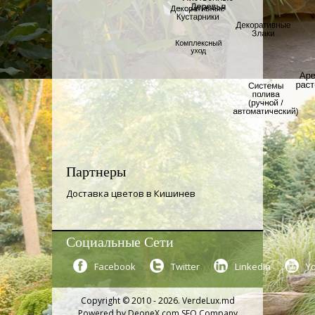
Партнеры
Доставка цветов в Кишинев
Социальные Сети
Facebook
Twitter
LinkedIn
Y
Copyright © 2010 - 2026. VerdeLux.md
Powered by
DeoneX.com SEO Company