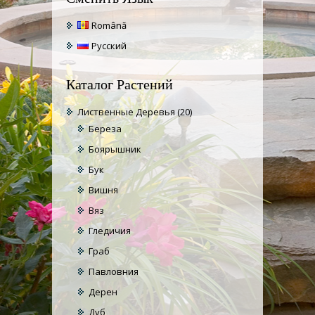
Română
Русский
Каталог Растений
Лиственные Деревья
(20)
Береза
Боярышник
Бук
Вишня
Вяз
Гледичия
Граб
Павловния
Дерен
Дуб