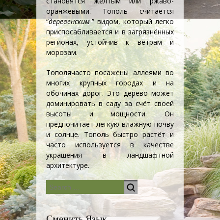
становятся жёлтым или ржаво-
оранжевыми. Тополь считается
“
деревенским
” видом, который легко
приспосабливается и в загрязнённых
регионах, устойчив к ветрам и
морозам.
Тополя
часто посажены аллеями во
многих крупных городах и на
обочинах дорог. Это дерево может
доминировать в саду за счёт своей
высоты и мощности. Он
предпочитает легкую влажную почву
и солнце. Тополь быстро растёт и
часто используется в качестве
украшения в ландшафтной
архитектуре.
Сменить Язык