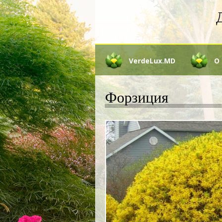
VerdeLux.MD
О
Форзиция