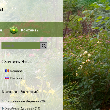
а
я
Контакты
Сменить Язык
Română
Русский
Каталог Растений
Лиственные Деревья
(20)
Хвойные Деревья
(11)