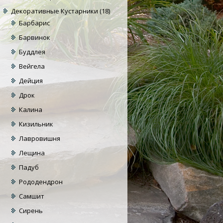
Декоративные Кустарники
(18)
Барбарис
Барвинок
Буддлея
Вейгела
Дейция
Дрок
Калина
Кизильник
Лавровишня
Лещина
Падуб
Рододендрон
Самшит
Сирень