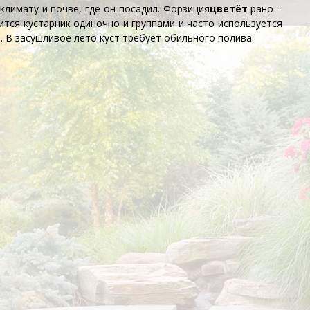
климату и почве, где он посадил.
Форзиция
цветёт
рано –
дится кустарник одиночно и группами и часто используется
й
. В засушливое лето куст требует обильного полива.