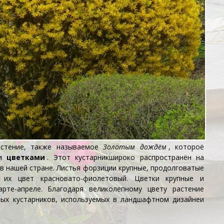
астение, также называемое
Золотым дождём
, котороё
ми
цветками
. Этот
кустарник
широко распространён на
 в нашей стране. Листья форзиции крупные, продолговатые
ю их цвет красновато-фиолетовый. Цветки крупные и
арте-апреле. Благодаря великолепному цвету растение
вых кустарников, используемых в
ландшафтном дизайне
и