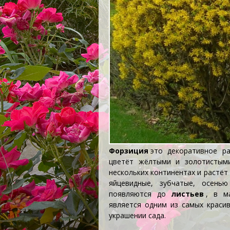
Форзиция
это декоративное р
цветёт жёлтыми и золотисты
нескольких континентах и растёт
яйцевидные, зубчатые, осень
появляются до
листьев
, в м
является одним из самых краси
украшении сада.