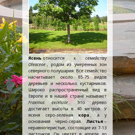
Ясень
относится к семейству
Oleaceae
, родом из умеренных зон
северного полушария. Все семейство
насчитывает около 65-75 видов
деревьев и несколько кустарников.
Широко распространенный вид в
Европе и в нашей стране называют
Fraxinus excelsior
. Это дерево
достигает высоты в 40 метров. У
ясеня серо-зелёная
кора
, а у
основания чёрно-серая.
Листья
–
неравноперистые, состоящие из 7-13
листочков. Он цветёт в апреле до