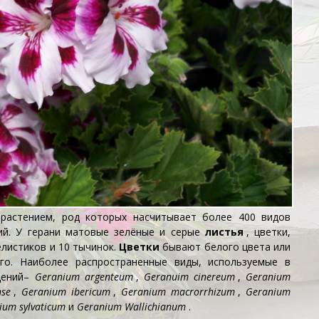
 растением, род которых насчитывает более 400 видов
ий. У герани матовые зелёные и серые
листья
, цветки,
елистиков и 10 тычинок.
Цветки
бывают белого цвета или
го. Наиболее распространенные виды, используемые в
дений
–
Geranium argenteum
,
Geranuim cinereum
,
Geranium
nse
,
Geranium ibericum
,
Geranium macrorrhizum
,
Geranium
ium sylvaticum
и
Geranium Wallichianum
.