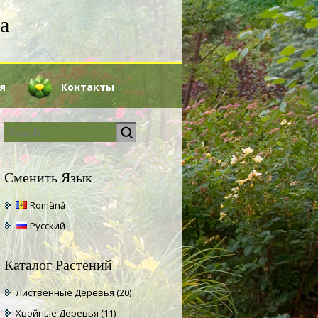
а
я
Контакты
Сменить Язык
Română
Русский
Каталог Растений
Лиственные Деревья
(20)
Хвойные Деревья
(11)