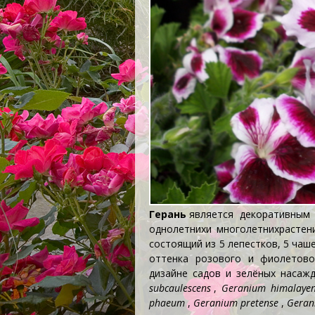
Герань
является декоративным
однолетних
и
многолетних
растен
состоящий из 5 лепестков, 5 чаш
оттенка розового и фиолетово
дизайне садов и зелёных насаж
subcaulescens
,
Geranium himalaye
phaeum
,
Geranium pretense
,
Geran