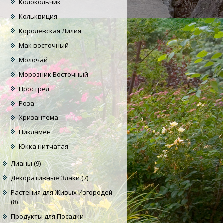
Колокольчик
Кольквиция
Королевская Лилия
Мак восточный
Молочай
Морозник Восточный
Прострел
Роза
Хризантема
Цикламен
Юкка нитчатая
Лианы
(9)
Декоративные Злаки
(7)
Растения для Живых Изгородей
(8)
Продукты для Посадки