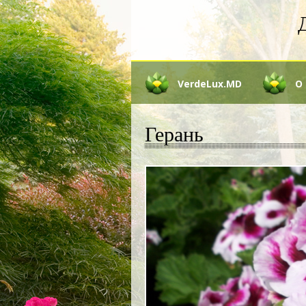
VerdeLux.MD
О
Герань