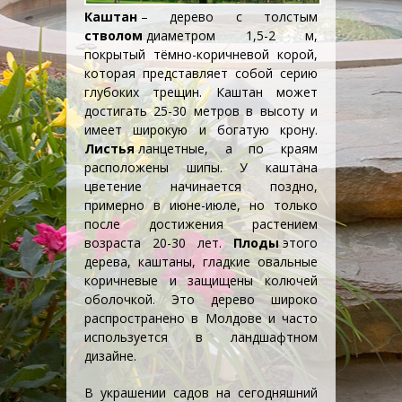
Каштан
– дерево с толстым
стволом
диаметром 1,5-2 м,
покрытый тёмно-коричневой корой,
которая представляет собой серию
глубоких трещин. Каштан может
достигать 25-30 метров в высоту и
имеет широкую и богатую крону.
Листья
ланцетные, а по краям
расположены шипы. У каштана
цветение начинается поздно,
примерно в июне-июле, но только
после достижения растением
возраста 20-30 лет.
Плоды
этого
дерева, каштаны, гладкие овальные
коричневые и защищены колючей
оболочкой. Это дерево широко
распространено в Молдове и часто
используется в
ландшафтном
дизайне
.
В украшении садов на сегодняшний