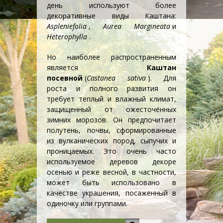
день используют более
декоративные виды
Каштана
:
Aspleniefolia
,
Aurea Margineata
и
Heterophylla
.
Но наиболее распространенным
является
Каштан
посевной
(
Castanea sativa
). Для
роста и полного развития он
требует теплый и влажный климат,
защищенный от ожесточённых
зимних морозов. Он предпочитает
полутень, почвы, сформированные
из вулканических пород, сыпучих и
проницаемых. Это очень часто
используемое
дерево
в декоре
осенью и реже весной, в частности,
может быть использовано в
качестве украшения, посаженный в
одиночку или группами.