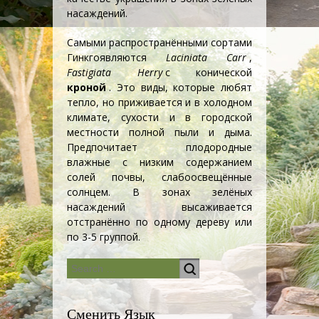
насаждений.
Самыми распространёнными сортами
Гинкго
являются
Laciniata Carr
,
Fastigiata Herry
с конической
кроной
. Это виды, которые любят
тепло, но приживается и в холодном
климате, сухости и в городской
местности полной пыли и дыма.
Предпочитает плодородные
влажные с низким содержанием
солей почвы, слабоосвещённые
солнцем. В зонах зелёных
насаждений высаживается
отстранённо по одному дереву или
по 3-5 группой.
Сменить Язык