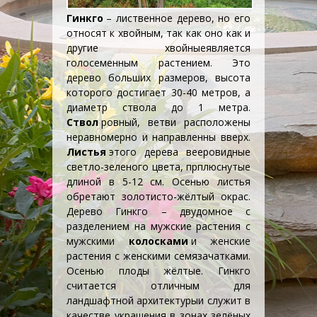
Гинкго
– лиственное дерево, но его
относят к хвойным, так как оно как и
другие
хвойные
является
голосеменным растением. Это
дерево больших размеров, высота
которого достигает 30-40 метров, а
диаметр ствола до 1 метра.
Ствол
ровный, ветви расположены
неравномерно и направленны вверх.
Листья
этого дерева вееровидные
светло-зеленого цвета, прплюснутые
длиной в 5-12 см. Осенью листья
обретают золотисто-жёлтый окрас.
Дерево Гинкго – двудомное с
разделением на мужские растения с
мужскими
колосками
и женские
растения с женскими семязачатками.
Осенью плоды жёлтые. Гинкго
считается отличным для
ландшафтной архитектуры
и служит в
качестве украшения в зонах зелёных