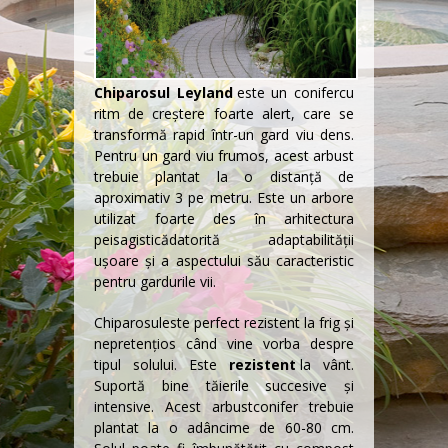
Chiparosul Leyland
este un
conifer
cu
ritm de creștere foarte alert, care se
transformă rapid într-un gard viu dens.
Pentru un gard viu frumos, acest arbust
trebuie plantat la o distanţă de
aproximativ 3 pe metru. Este un arbore
utilizat foarte des în
arhitectura
peisagistică
datorită adaptabilității
uşoare şi a aspectului său caracteristic
pentru
gardurile vii
.
Chiparosul
este perfect rezistent la frig şi
nepretențios când vine vorba despre
tipul solului. Este
rezistent
la vânt.
Suportă bine tăierile succesive şi
intensive. Acest
arbust
conifer trebuie
plantat la o adâncime de 60-80 cm.