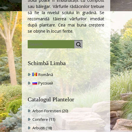
Solul poate fi îmbunătăţit cu compost
sau bălegar. Vârfurile rădăcinilor trebuie
să fie la nivelul solului în gradină. Se
recomandă tăierea vârfurilor imediat
după plantare. Cea mai buna creștere
se obține în locuri ferite.
Schimbă Limba
Română
Русский
Catalogul Plantelor
Arbori Forestieri
(20)
Conifere
(11)
Arbuști
(18)