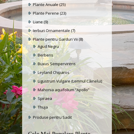
Plante Anuale
(25)
Plante Perene
(23)
Liane
(9)
Ierburi Ornamentale
(7)
Plante pentru Garduri Vii
(8)
Agud Negru
Berberis
Buxus Sempervirens
Leyland Chiparos
Ligustrum Vulgare (Lemnul Câinelui)
Mahonia aquifolium “Apollo”
Spiraea
Thuja
Produse pentru Sadit
Cele Mai Populare Plante