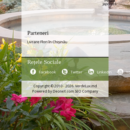
Parteneri
Livrare Flori în Chișinău
Rețele Sociale
Facebook
Twitter
LinkedIn
Y
Copyright © 2010 - 2026. VerdeLux.md
Powered by
DeoneX.com SEO Company