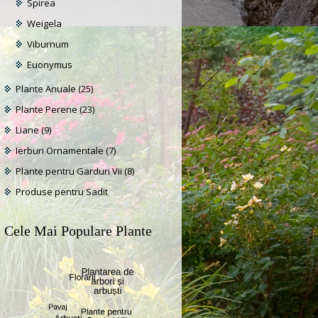
Spirea
Weigela
Viburnum
Euonymus
Plante Anuale
(25)
Plante Perene
(23)
Liane
(9)
Ierburi Ornamentale
(7)
Plante pentru Garduri Vii
(8)
Produse pentru Sadit
Cele Mai Populare Plante