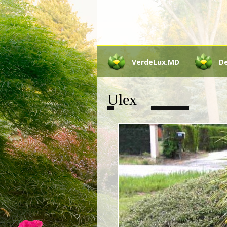
VerdeLux.MD
D
Ulex