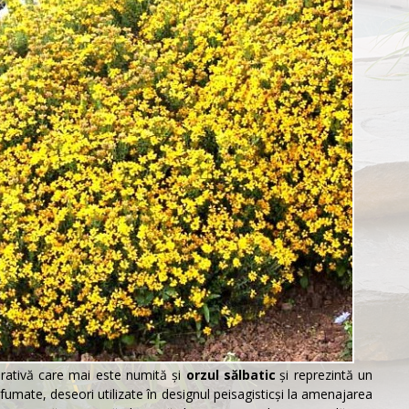
rativă care mai este numită şi
orzul sălbatic
şi reprezintă un
fumate, deseori utilizate în
designul peisagistic
şi la amenajarea