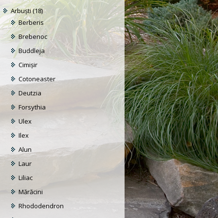
Arbuști
(18)
Berberis
Brebenoc
Buddleja
Cimișir
Cotoneaster
Deutzia
Forsythia
Ulex
Ilex
Alun
Laur
Liliac
Mărăcini
Rhododendron