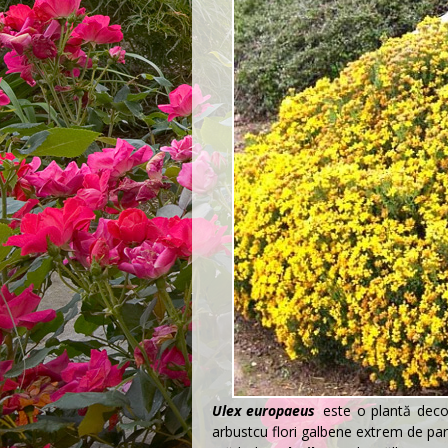
Ulex europaeus
este o plantă deco
arbust
cu flori galbene extrem de par