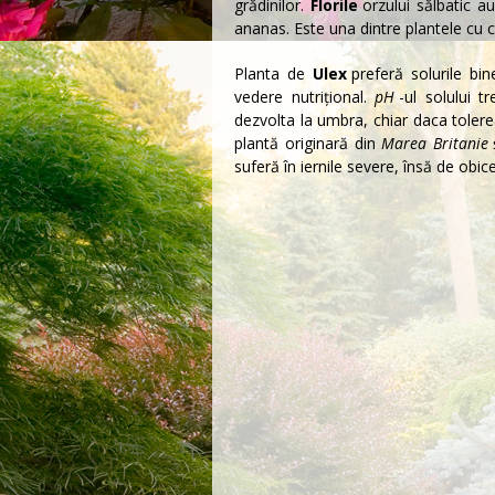
grădinilor.
Florile
orzului sălbatic 
ananas. Este una dintre plantele cu 
Planta de
Ulex
preferă solurile bi
vedere nutrițional.
pH
-ul solului t
dezvolta la umbra, chiar daca tolere
plantă originară din
Marea Britanie
suferă în iernile severe, însă de obice