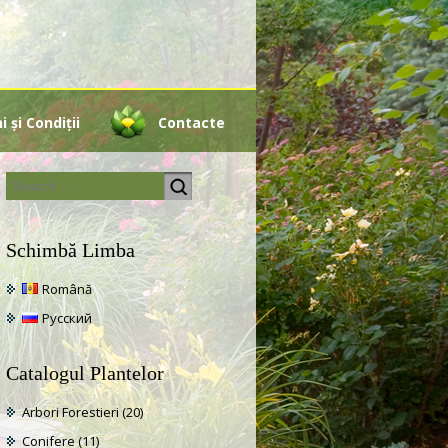
 și Condiții
Contacte
Schimbă Limba
Română
Русский
Catalogul Plantelor
Arbori Forestieri
(20)
Conifere
(11)