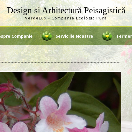
Design si Arhitectură Peisagistică
VerdeLux - Companie Ecologic Pură
espre Companie
Serviciile Noastre
Termeni