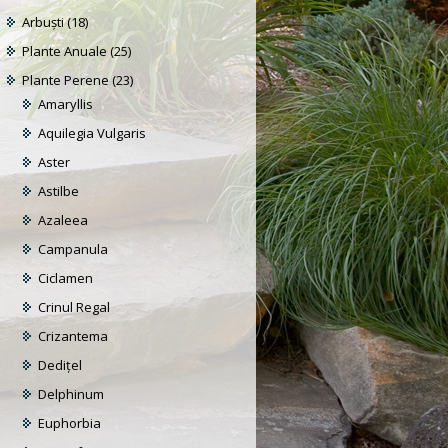
Arbuști
(18)
Plante Anuale
(25)
Plante Perene
(23)
Amaryllis
Aquilegia Vulgaris
Aster
Astilbe
Azaleea
Campanula
Ciclamen
Crinul Regal
Crizantema
Dediţel
Delphinum
Euphorbia