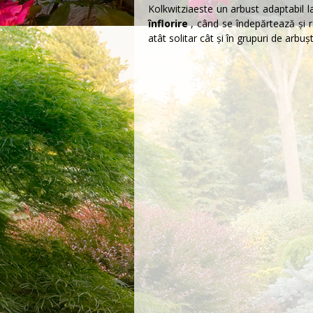
Kolkwitzia
este un arbust adaptabil la
înflorire
, când se îndepărtează și 
atât solitar cât și în grupuri de arbușt