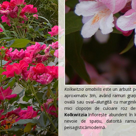
Kolkwitzia amabilis
este un arbust
p
aproximativ 3m, având ramuri grați
ovală sau oval–alungită cu margini
mici clopoței de culoare roz desc
Kolkwitzia
înflorește abundent în 
nevoie de spațiu, datorită ramur
peisagistică
modernă.