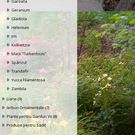
Garoafa
Geranium
Gladiola
Helenium
Iris
Kolkwitzia
Macii “Turkenlouis”
Spânzul
Trandafir
Yucca Filamentosa
Zambila
Liane
(9)
Ierburi Ornamentale
(7)
Plante pentru Garduri Vii
(8)
Produse pentru Sadit