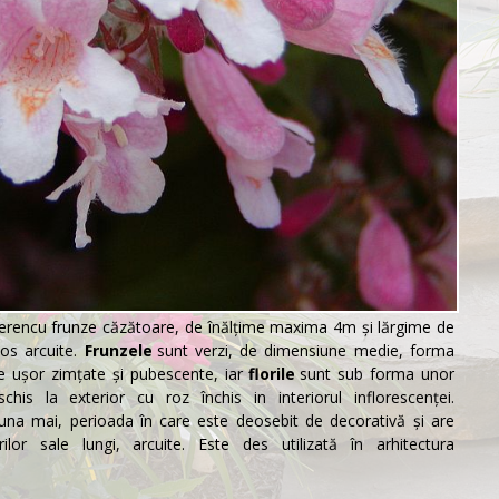
eren
cu frunze căzătoare, de înălțime maxima 4m și lărgime de
os arcuite.
Frunzele
sunt verzi, de dimensiune medie, forma
le ușor zimțate şi pubescente, iar
florile
sunt sub forma unor
his la exterior cu roz închis in interiorul inflorescenței.
luna mai, perioada în care este deosebit de decorativă și are
ilor sale lungi, arcuite. Este des utilizată în
arhitectura