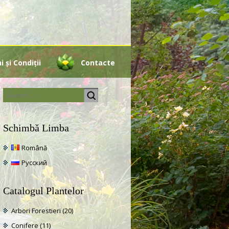
 și Condiții
Contacte
Schimbă Limba
Română
Русский
Catalogul Plantelor
Arbori Forestieri
(20)
Conifere
(11)