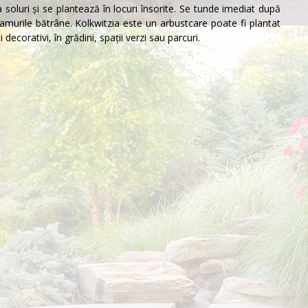
 soluri şi se plantează în locuri însorite. Se tunde imediat după
ramurile bătrâne. Kolkwitzia este un
arbust
care poate fi plantat
i decorativi, în grădini, spaţii verzi sau parcuri.