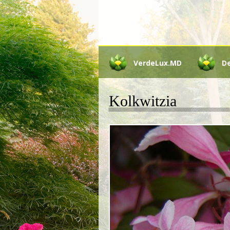
VerdeLux.MD
D
Kolkwitzia